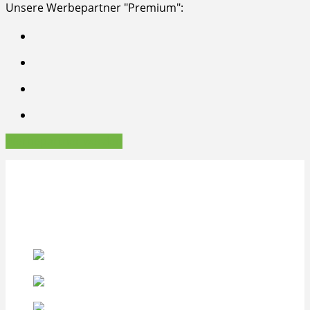
Unsere Werbepartner "Premium":
Werbepartner werden
Copyright © 2026, INTERGREEN AG Frankfurt am Main
Impressum
Datenschutz
Datenschutz-Einstellungen
Starkes Netzwerk durch Mitgliedschaften: