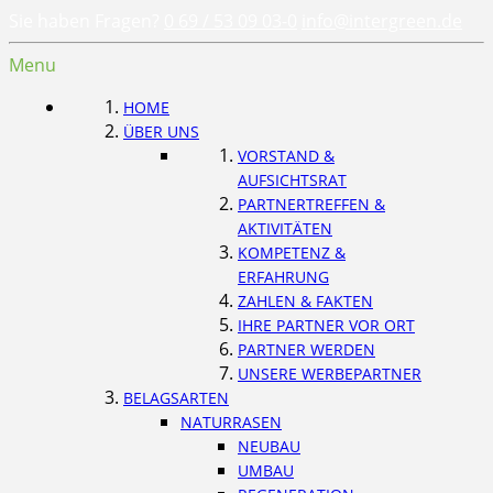
Sie haben Fragen?
0 69 / 53 09 03-0
info@intergreen.de
Menu
HOME
ÜBER UNS
VORSTAND &
AUFSICHTSRAT
PARTNERTREFFEN &
AKTIVITÄTEN
KOMPETENZ &
ERFAHRUNG
ZAHLEN & FAKTEN
IHRE PARTNER VOR ORT
PARTNER WERDEN
UNSERE WERBEPARTNER
BELAGSARTEN
NATURRASEN
NEUBAU
UMBAU