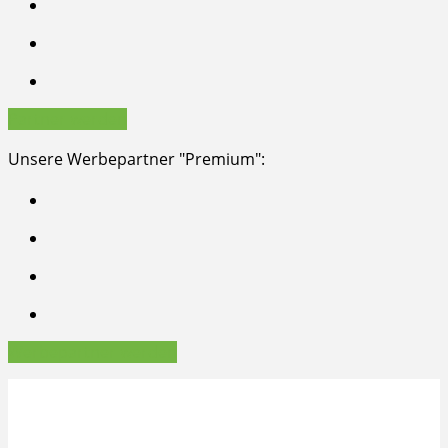
Partner werden
Unsere Werbepartner "Premium":
Werbepartner werden
Copyright © 2026, INTERGREEN AG Frankfurt am Main
Impressum
Datenschutz
Datenschutz-Einstellungen