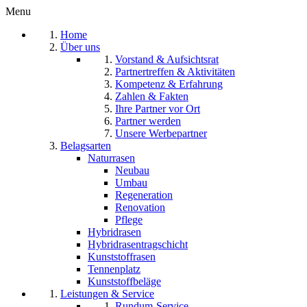
Menu
Home
Über uns
Vorstand & Aufsichtsrat
Partnertreffen & Aktivitäten
Kompetenz & Erfahrung
Zahlen & Fakten
Ihre Partner vor Ort
Partner werden
Unsere Werbepartner
Belagsarten
Naturrasen
Neubau
Umbau
Regeneration
Renovation
Pflege
Hybridrasen
Hybridrasentragschicht
Kunststoffrasen
Tennenplatz
Kunststoffbeläge
Leistungen & Service
Rundum-Service