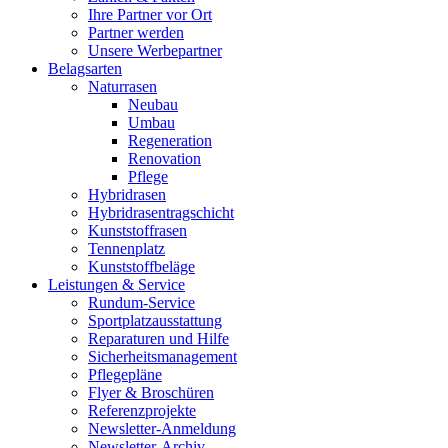
Ihre Partner vor Ort
Partner werden
Unsere Werbepartner
Belagsarten
Naturrasen
Neubau
Umbau
Regeneration
Renovation
Pflege
Hybridrasen
Hybridrasentragschicht
Kunststoffrasen
Tennenplatz
Kunststoffbeläge
Leistungen & Service
Rundum-Service
Sportplatzausstattung
Reparaturen und Hilfe
Sicherheitsmanagement
Pflegepläne
Flyer & Broschüren
Referenzprojekte
Newsletter-Anmeldung
Newsletter-Archiv