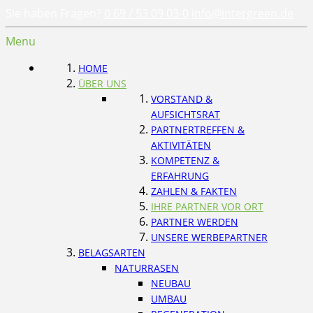
Sie haben Fragen?
0 69 / 53 09 03-0
info@intergreen.de
Menu
HOME
ÜBER UNS
VORSTAND &
AUFSICHTSRAT
PARTNERTREFFEN &
AKTIVITÄTEN
KOMPETENZ &
ERFAHRUNG
ZAHLEN & FAKTEN
IHRE PARTNER VOR ORT
PARTNER WERDEN
UNSERE WERBEPARTNER
BELAGSARTEN
NATURRASEN
NEUBAU
UMBAU