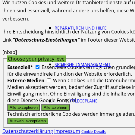
Wir nutzen Cookies und weitere Drittanbieterdienste auf u
ihnen sind essenziell, während andere uns helfen, diese W
verbessern.
REPARATUREN UND HILFE
Ihre Entscheidung hinsichtlich der Nutzung von Cookies k
Link
"Datenschutz-Einstellungen"
im Footer dieser Websit
[nbsp]
Choose your privacy level
SICHERHEITSMANAGEMENT
Essenziell*
Essenzielle Cookies ermöglichen grundl
für die einwandfreie Funktion der Website erforderlich.
Externe Medien
Wenn Cookies und die Datenübermi
Medien akzeptiert werden, bedarf der Zugriff auf diese 
Einwilligung mehr. Ohne Einwilligung sind die Inhalte vo
diese Dienste Google Fonts) bl
PFLEGEPLÄNE
Technisch erforderliche Cookies werden immer geladen
Datenschutzerklärung
Impressum
Cookie-Details