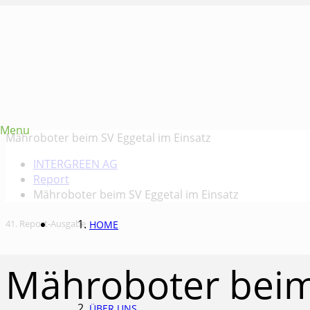
Menu
Mähroboter beim SV Eggetal im Einsatz
INTERGREEN AG
Report
Mähroboter beim SV Eggetal im Einsatz
41. Report-Ausgabe
HOME
Mähroboter beim 
ÜBER UNS