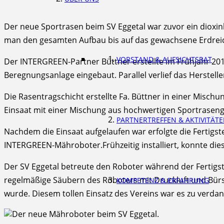
Der neue Sportrasen beim SV Eggetal war zuvor ein dioxi
man den gesamten Aufbau bis auf das gewachsene Erdrei
VORSTAND & AUFSICHTSRAT
Der INTERGREEN-Partner Büttner erstellte im Frühjahr 2
Beregnungsanlage eingebaut. Parallel verlief das Herstell
Die Rasentragschicht erstellte Fa. Büttner in einer Mischu
Einsaat mit einer Mischung aus hochwertigen Sportraseng
PARTNERTREFFEN & AKTIVITÄT
Nachdem die Einsaat aufgelaufen war erfolgte die Ferti
INTERGREEN-Mähroboter.Frühzeitig installiert, konnte dies
Der SV Eggetal betreute den Roboter während der Fertigs
regelmäßige Säubern des Roboters mit Druckluft und Bürst
KOMPETENZ & ERFAHRUNG
wurde. Diesem tollen Einsatz des Vereins war es zu verda