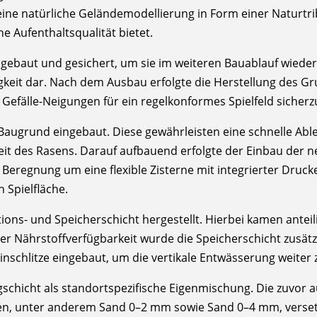
 eine natürliche Geländemodellierung in Form einer Naturtr
e Aufenthaltsqualität bietet.
ebaut und gesichert, um sie im weiteren Bauablauf wieder
eit dar. Nach dem Ausbau erfolgte die Herstellung des Gru
efälle-Neigungen für ein regelkonformes Spielfeld sicherzu
 Baugrund eingebaut. Diese gewährleisten eine schnelle A
keit des Rasens. Darauf aufbauend erfolgte der Einbau der
eregnung um eine flexible Zisterne mit integrierter Druck
Spielfläche.
ns- und Speicherschicht hergestellt. Hierbei kamen anteili
der Nährstoffverfügbarkeit wurde die Speicherschicht zusä
chlitze eingebaut, um die vertikale Entwässerung weiter 
gschicht als standortspezifische Eigenmischung. Die zuvor 
ffen, unter anderem Sand 0–2 mm sowie Sand 0–4 mm, verse