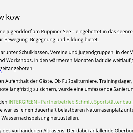
ewikow
erne Jugenddorf am Ruppiner See – eingebettet in das see
r Bewegung, Begegnung und Bildung bietet.
 darunter Schulklassen, Vereine und Jugendgruppen. In der
nd Workshops. In den wärmeren Monaten lädt die weitläufi
izeitangeboten.
EN
chen Aufenthalt der Gäste. Ob Fußballturniere, Trainingsla
ebote langfristig zu sichern, wurde eine umfassende Sanier
 den
INTERGREEN - Partnerbetrieb Schmitt Sportstättenba
ar es, einen dauerhaft belastbaren Naturrasenplatz unter
 Wassernachspeisung herzustellen.
ag des vorhandenen Altrasens. Der dabei anfallende Oberbo