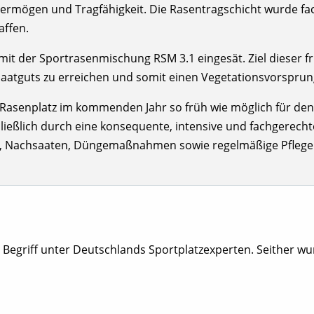
rmögen und Tragfähigkeit. Die Rasentragschicht wurde fach
affen.
it der Sportrasenmischung RSM 3.1 eingesät. Ziel dieser fr
aatguts zu erreichen und somit einen Vegetationsvorsprung 
senplatz im kommenden Jahr so früh wie möglich für den Sp
ßlich durch eine konsequente, intensive und fachgerechte 
g, Nachsaaten, Düngemaßnahmen sowie regelmäßige Pfleg
r Begriff unter Deutschlands Sportplatzexperten. Seither w