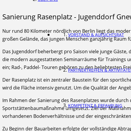
Sanierung Rasenplatz - Jugenddorf Gn
Nur rund 80 Kilometer nördlich von Berlin liegt das mod
VORSTAND & AUFSICHTSRAT
großen Gelände, das jungen Menschen ganzjährig Raum fü
Das Jugenddorf beherbergt pro Saison viele junge Gäste,
die modern ausgestatteten Seminarräume für Trainings u
ein; Rad-, Paddel- Touren gehören zu den beliebtesten Fre
PARTNERTREFFEN & AKTIVITÄT
Der Rasenplatz ist ein zentraler Baustein für den sportli
wird die Fläche intensiv genutzt. Um die Qualität der Ang
Im Rahmen der Sanierung des Rasenplatzes wurde durch
KOMPETENZ & ERFAHRUNG
Sportstättenbaumaßnahme umgesetzt. Ziel der Maßnahme w
vorhandenen Bodenverhältnisse und der eingeschränkten
Zu Beginn der Bauarbeiten erfolgte der vollständige Abtr