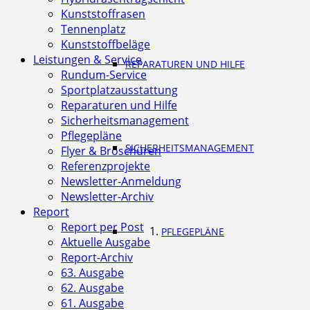
Kunststoffrasen
Tennenplatz
Kunststoffbeläge
Leistungen & Service
REPARATUREN UND HILFE
Rundum-Service
Sportplatzausstattung
Reparaturen und Hilfe
Sicherheitsmanagement
Pflegepläne
SICHERHEITSMANAGEMENT
Flyer & Broschüren
Referenzprojekte
Newsletter-Anmeldung
Newsletter-Archiv
Report
Report per Post
PFLEGEPLÄNE
Aktuelle Ausgabe
Report-Archiv
63. Ausgabe
62. Ausgabe
61. Ausgabe