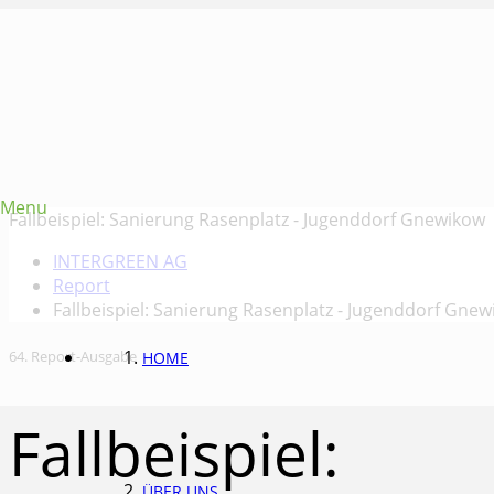
Menu
Fallbeispiel: Sanierung Rasenplatz - Jugenddorf Gnewikow
INTERGREEN AG
Report
Fallbeispiel: Sanierung Rasenplatz - Jugenddorf Gne
64. Report-Ausgabe
HOME
Fallbeispiel:
ÜBER UNS