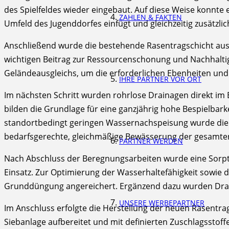
des Spielfeldes wieder eingebaut. Auf diese Weise konnte
ZAHLEN & FAKTEN
Umfeld des Jugenddorfes einfügt und gleichzeitig zusätzlich
Anschließend wurde die bestehende Rasentragschicht ausg
wichtigen Beitrag zur Ressourcenschonung und Nachhaltigk
Geländeausgleichs, um die erforderlichen Ebenheiten und G
IHRE PARTNER VOR ORT
Im nächsten Schritt wurden rohrlose Drainagen direkt im
bilden die Grundlage für eine ganzjährig hohe Bespielbar
standortbedingt geringen Wassernachspeisung wurde die B
bedarfsgerechte, gleichmäßige Bewässerung der gesamten 
PARTNER WERDEN
Nach Abschluss der Beregnungsarbeiten wurde eine Sorptio
Einsatz. Zur Optimierung der Wasserhaltefähigkeit sowie 
Grunddüngung angereichert. Ergänzend dazu wurden Drains
UNSERE WERBEPARTNER
Im Anschluss erfolgte die Herstellung der neuen Rasentra
Siebanlage aufbereitet und mit definierten Zuschlagssto