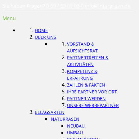
Sie haben Fragen?
0 69 / 53 09 03-0
info@intergreen.de
Menu
HOME
ÜBER UNS
VORSTAND &
AUFSICHTSRAT
PARTNERTREFFEN &
AKTIVITÄTEN
KOMPETENZ &
ERFAHRUNG
ZAHLEN & FAKTEN
IHRE PARTNER VOR ORT
PARTNER WERDEN
UNSERE WERBEPARTNER
BELAGSARTEN
NATURRASEN
NEUBAU
UMBAU