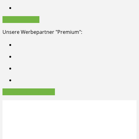
Partner werden
Unsere Werbepartner "Premium":
Werbepartner werden
Copyright © 2026, INTERGREEN AG Frankfurt am Main
Impressum
Datenschutz
Datenschutz-Einstellungen
Starkes Netzwerk durch Mitgliedschaften: