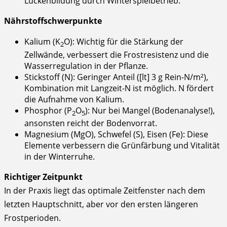
Lückenbildung durch Winterspielbetrieb.
Nährstoffschwerpunkte
Kalium (K
O): Wichtig für die Stärkung der
2
Zellwände, verbessert die Frostresistenz und die
Wasserregulation in der Pflanze.
Stickstoff (N): Geringer Anteil ([lt] 3 g Rein-N/m²),
Kombination mit Langzeit-N ist möglich. N fördert
die Aufnahme von Kalium.
Phosphor (P
O
): Nur bei Mangel (Bodenanalyse!),
2
5
ansonsten reicht der Bodenvorrat.
Magnesium (MgO), Schwefel (S), Eisen (Fe): Diese
Elemente verbessern die Grünfärbung und Vitalität
in der Winterruhe.
Richtiger Zeitpunkt
In der Praxis liegt das optimale Zeitfenster nach dem
letzten Hauptschnitt, aber vor den ersten längeren
Frostperioden.