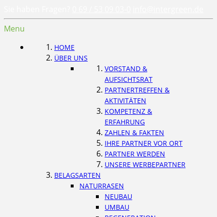
Sie haben Fragen?
0 69 / 53 09 03-0
info@intergreen.de
Menu
HOME
ÜBER UNS
VORSTAND &
AUFSICHTSRAT
PARTNERTREFFEN &
AKTIVITÄTEN
KOMPETENZ &
ERFAHRUNG
ZAHLEN & FAKTEN
IHRE PARTNER VOR ORT
PARTNER WERDEN
UNSERE WERBEPARTNER
BELAGSARTEN
NATURRASEN
NEUBAU
UMBAU