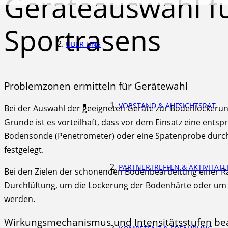
Geräteauswahl f
Sportrasens
ÜBER UNS
Problemzonen ermitteln für Gerätewahl
VORSTAND & AUFSICHTSRAT
Bei der Auswahl der geeigneten Geräte zur Bodenlockerun
Grunde ist es vorteilhaft, dass vor dem Einsatz eine ent
Bodensonde (Penetrometer) oder eine Spatenprobe durchf
festgelegt.
PARTNERTREFFEN & AKTIVITÄT
Bei den Zielen der schonenden Bodenbearbeitung einer 
Durchlüftung, um die Lockerung der Bodenhärte oder um d
werden.
Wirkungsmechanismus und Intensitätsstufen be