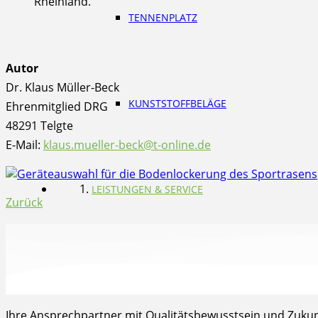
Rheinland.
TENNENPLATZ
Autor
Dr. Klaus Müller-Beck
KUNSTSTOFFBELÄGE
Ehrenmitglied DRG
48291 Telgte
E-Mail:
klaus.mueller-beck@t-online.de
LEISTUNGEN & SERVICE
Zurück
RUNDUM-SERVICE
Ihre Ansprechpartner mit Qualitätsbewusstsein und Zukunf