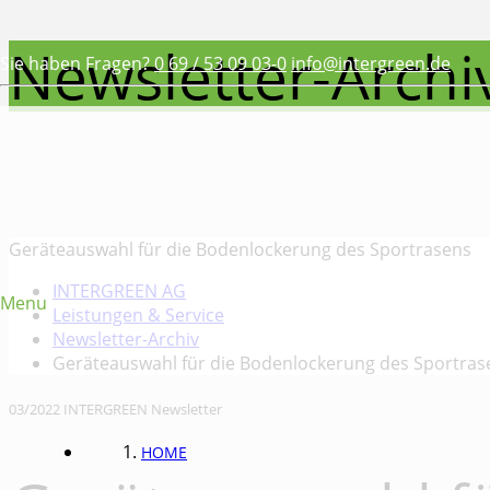
Newsletter-Archi
Sie haben Fragen?
0 69 / 53 09 03-0
info@intergreen.de
Geräteauswahl für die Bodenlockerung des Sportrasens
INTERGREEN AG
Menu
Leistungen & Service
Newsletter-Archiv
Geräteauswahl für die Bodenlockerung des Sportras
03/2022 INTERGREEN Newsletter
HOME