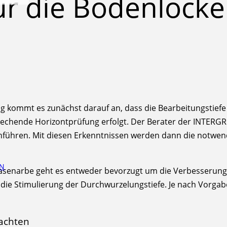
ür die Bodenlocke
g kommt es zunächst darauf an, dass die Bearbeitungstief
sprechende Horizontprüfung erfolgt. Der Berater der INTERG
ühren. Mit diesen Erkenntnissen werden dann die notwend
EN
Rasenarbe geht es entweder bevorzugt um die Verbesserun
ie Stimulierung der Durchwurzelungstiefe. Je nach Vorgabe
achten