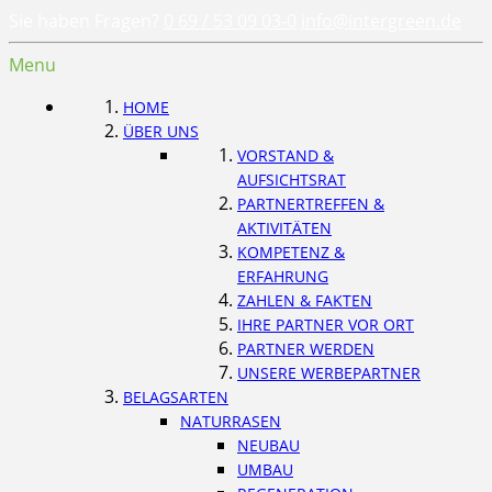
Sie haben Fragen?
0 69 / 53 09 03-0
info@intergreen.de
Menu
HOME
ÜBER UNS
VORSTAND &
AUFSICHTSRAT
PARTNERTREFFEN &
AKTIVITÄTEN
KOMPETENZ &
ERFAHRUNG
ZAHLEN & FAKTEN
IHRE PARTNER VOR ORT
PARTNER WERDEN
UNSERE WERBEPARTNER
BELAGSARTEN
NATURRASEN
NEUBAU
UMBAU