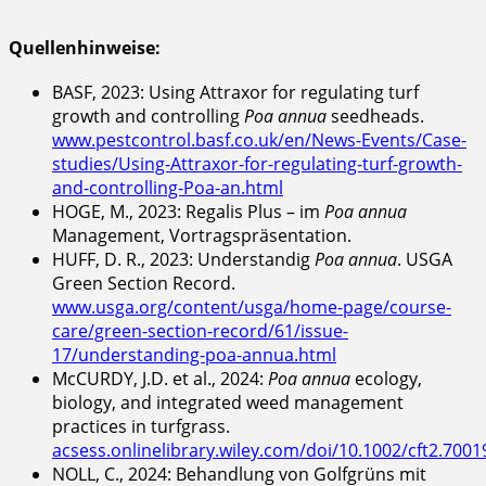
Quellenhinweise:
BASF, 2023: Using Attraxor for regulating turf
growth and controlling
Poa annua
seedheads.
www.pestcontrol.basf.co.uk/en/News-Events/Case-
studies/Using-Attraxor-for-regulating-turf-growth-
and-controlling-Poa-an.html
HOGE, M., 2023: Regalis Plus – im
Poa annua
Management, Vortragspräsentation.
HUFF, D. R., 2023: Understandig
Poa annua
. USGA
Green Section Record.
www.usga.org/content/usga/home-page/course-
care/green-section-record/61/issue-
17/understanding-poa-annua.html
McCURDY, J.D. et al., 2024:
Poa annua
ecology,
biology, and integrated weed management
practices in turfgrass.
acsess.onlinelibrary.wiley.com/doi/10.1002/cft2.7001
NOLL, C., 2024: Behandlung von Golfgrüns mit