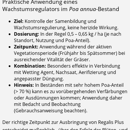
Praktische Anwendung eines
Wachstumsregulators im
Poa annua
-Bestand
Ziel:
Kontrolle der Samenbildung und
Wachstumsregulierung, keine herizide Wirkung.
Dosierung:
In der Regel 0,5 – 0,65 kg / ha (je nach
Standort, Nutzung und Poa-Anteil).
Zeitpunkt:
Anwendung während der aktiven
Vegetationsperiode (Frühjahr bis Spätsommer) bei
ausreichender Vitalität der Gräser.
Kombination:
Besonders effektiv in Verbindung
mit Wetting Agent, Nachsaat, Aerifizierung und
angepasster Düngung.
Hinweis:
In Beständen mit sehr hohem Poa-Anteil
(> 70 %) kann es zu vorübergehenden Verfärbungen
oder Ausdünnungen kommen; Anwendung daher
mit Bedacht und Beobachtung
(Gebrauchsanweisung beachten).
Der richtige Zeitpunkt zur Ausbringung von Regalis Plus
entscheidet maßgeblich über den Erfolg der Blüten- und