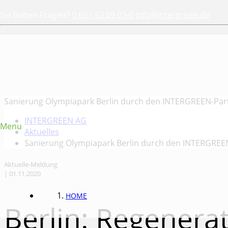
Sie haben Fragen?
0 69 / 53 09 03-0
info@intergreen.de
Sanierung Olympiapark Berlin durch den INTERGREEN-Par
INTERGREEN AG
Menu
Aktuelles
Sanierung Olympiapark Berlin durch den INTERGREE
Aktuelle-Meldung
| 01.11.2020
HOME
Berlin: Regenera