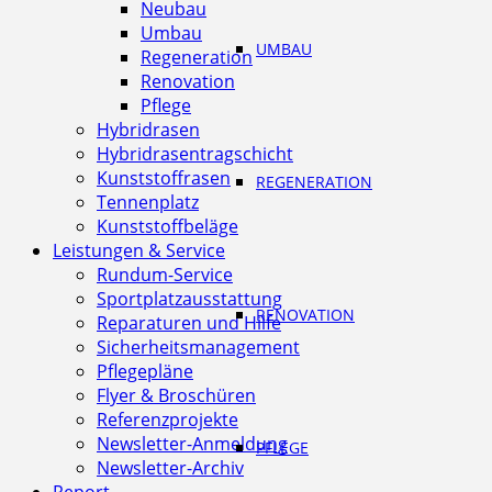
Neubau
Umbau
UMBAU
Regeneration
Renovation
Pflege
Hybridrasen
Hybridrasentragschicht
Kunststoffrasen
REGENERATION
Tennenplatz
Kunststoffbeläge
Leistungen & Service
Rundum-Service
Sportplatzausstattung
RENOVATION
Reparaturen und Hilfe
Sicherheitsmanagement
Pflegepläne
Flyer & Broschüren
Referenzprojekte
Newsletter-Anmeldung
PFLEGE
Newsletter-Archiv