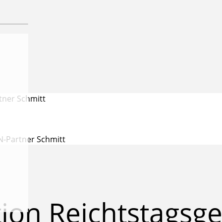
tner Schmitt
N-Partner Schmitt
tion Reichtstagsg