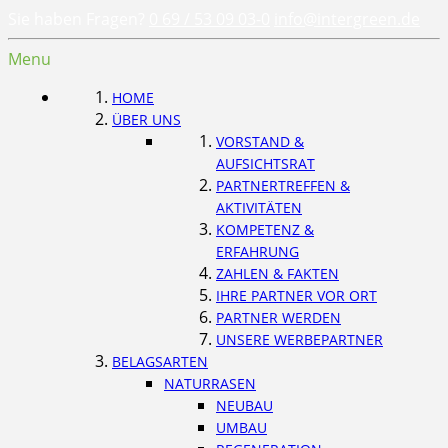
Sie haben Fragen?
0 69 / 53 09 03-0
info@intergreen.de
Menu
HOME
ÜBER UNS
VORSTAND &
AUFSICHTSRAT
PARTNERTREFFEN &
AKTIVITÄTEN
KOMPETENZ &
ERFAHRUNG
ZAHLEN & FAKTEN
IHRE PARTNER VOR ORT
PARTNER WERDEN
UNSERE WERBEPARTNER
BELAGSARTEN
NATURRASEN
NEUBAU
UMBAU