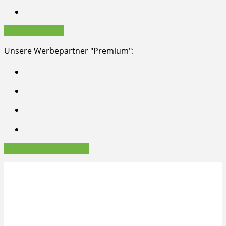
Partner werden
Unsere Werbepartner "Premium":
Werbepartner werden
Copyright © 2026, INTERGREEN AG Frankfurt am Main
Impressum
Datenschutz
Datenschutz-Einstellungen
Starkes Netzwerk durch Mitgliedschaften: