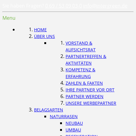
Sie haben Fragen?
0 69 / 53 09 03-0
info@intergreen.de
Menu
HOME
ÜBER UNS
VORSTAND &
AUFSICHTSRAT
PARTNERTREFFEN &
AKTIVITÄTEN
KOMPETENZ &
ERFAHRUNG
ZAHLEN & FAKTEN
IHRE PARTNER VOR ORT
PARTNER WERDEN
UNSERE WERBEPARTNER
BELAGSARTEN
NATURRASEN
NEUBAU
UMBAU